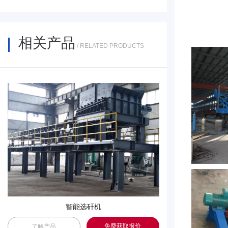
相关产品
/ RELATED PRODUCTS
智能选矸机
免费获取报价
了解产品