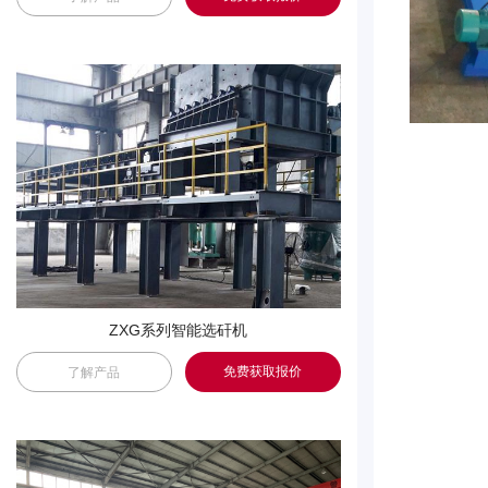
ZXG系列智能选矸机
免费获取报价
了解产品