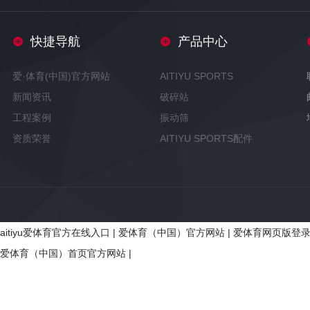
快捷导航
产品中心
爱·体育(中国)官方网站
AITIYU SPORTS
新闻资讯
破碎站
工程案例
振动筛
资质荣誉
AITIYU SPORTS配件
aitiyu爱体育官方在线入口
|
爱体育（中国）官方网站
|
爱体育网页版登
爱体育（中国）首页官方网站
|