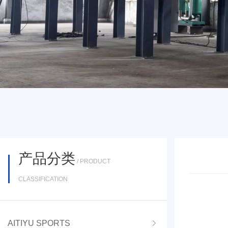
产品分类
/ PRODUCT
CLASSIFICATION
AITIYU SPORTS