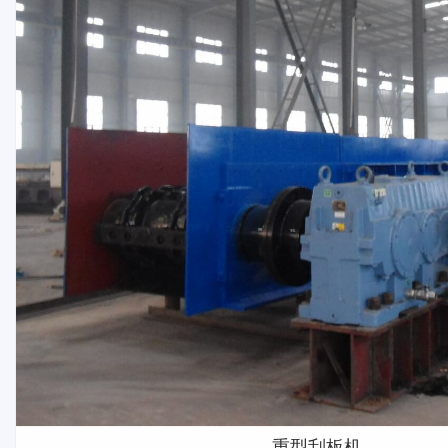
重型刮板机