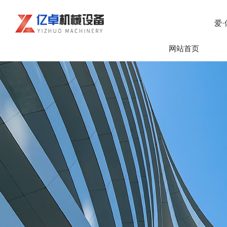
爱·
网站首页